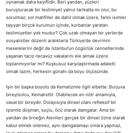
oynamak daha keyiflidir. Beri yandan, yüzleri
buruşturacak bir teslimiyet yalnız tarikatta mı olur, bu
sorulmaz; sol mahfiller de dahil olmak üzere, farklı isimler
taşıyan birçok kurumun içinde, kurbanlar yaratan
teslimiyetler yok mudur? Çok uzak olmayan bir yerlerde
sosyalistler düzenli aralıklarla Türkiye’de devrimin
meselelerini değil de İstanbul’un özgürlük cennetlerinde
yaşanan taciz-tecavüz vakalarını ele almak üzere
toplanmıyorlar mı? Kuşkusuz karşılaştırmada adaletli
olmak lazım, herkesin günahı da boyu ölçüsünde.
İşin bir başka boyutu da Kemalizmle ilgili elbette. Burjuva
birey/solcu, Kemalisttir. Olabilecek en nötr anlamıyla,
vasat bir bireydir. Dolayısıyla dinsel olanı refleksif bir
işlemle düşman, suçlu, öcü olarak damgalar. Ama bir
yandan da örneğin Alevileri gerçek bir dinsel özne olarak
kabul etmek istemez, aynı damgalamayı onlara yapmaz,