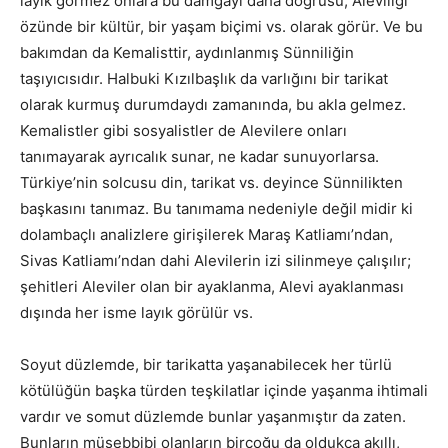
layık görmez onlara bu damgayı daha doğrusu; Aleviliği
özünde bir kültür, bir yaşam biçimi vs. olarak görür. Ve bu
bakımdan da Kemalisttir, aydınlanmış Sünniliğin
taşıyıcısıdır. Halbuki Kızılbaşlık da varlığını bir tarikat
olarak kurmuş durumdaydı zamanında, bu akla gelmez.
Kemalistler gibi sosyalistler de Alevilere onları
tanımayarak ayrıcalık sunar, ne kadar sunuyorlarsa.
Türkiye’nin solcusu din, tarikat vs. deyince Sünnilikten
başkasını tanımaz. Bu tanımama nedeniyle değil midir ki
dolambaçlı analizlere girişilerek Maraş Katliamı’ndan,
Sivas Katliamı’ndan dahi Alevilerin izi silinmeye çalışılır;
şehitleri Aleviler olan bir ayaklanma, Alevi ayaklanması
dışında her isme layık görülür vs.
Soyut düzlemde, bir tarikatta yaşanabilecek her türlü
kötülüğün başka türden teşkilatlar içinde yaşanma ihtimali
vardır ve somut düzlemde bunlar yaşanmıştır da zaten.
Bunların müsebbibi olanların birçoğu da oldukça akıllı,