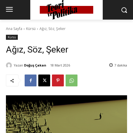
Ana Sayfa
Kürsü
Ağız, Söz, Şeker
Kürsü
Ağız, Söz, Şeker
Yazan
Doğuş Çakan
18 Mart 2026
7
dakika