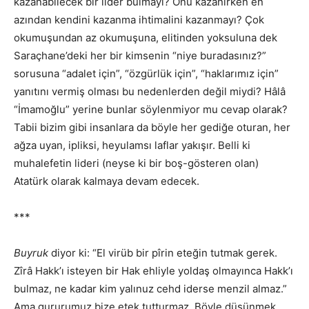
kazanabilecek bir lider bulmayı? Onu kazanırken en
azından kendini kazanma ihtimalini kazanmayı? Çok
okumuşundan az okumuşuna, elitinden yoksuluna dek
Saraçhane’deki her bir kimsenin “niye buradasınız?”
sorusuna “adalet için”, “özgürlük için”, “haklarımız için”
yanıtını vermiş olması bu nedenlerden değil miydi? Hâlâ
“İmamoğlu” yerine bunlar söylenmiyor mu cevap olarak?
Tabii bizim gibi insanlara da böyle her gediğe oturan, her
ağza uyan, ipliksi, heyulamsı laflar yakışır. Belli ki
muhalefetin lideri (neyse ki bir boş-gösteren olan)
Atatürk olarak kalmaya devam edecek.
***
Buyruk
diyor ki: “El virüb bir pîrin eteğin tutmak gerek.
Zîrâ Hakk’ı isteyen bir Hak ehliyle yoldaş olmayınca Hakk’ı
bulmaz, ne kadar kim yalınuz cehd iderse menzil almaz.”
Ama gururumuz bize etek tutturmaz. Böyle düşünmek