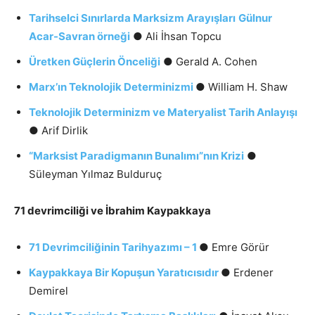
Tarihselci Sınırlarda Marksizm Arayışları
Gülnur
Acar-Savran örneği
● Ali İhsan Topcu
Üretken Güçlerin Önceliği
● Gerald A. Cohen
Marx’ın Teknolojik Determinizmi
● William H. Shaw
Teknolojik Determinizm ve Materyalist Tarih Anlayışı
● Arif Dirlik
“Marksist Paradigmanın Bunalımı”nın Krizi
●
Süleyman Yılmaz Bulduruç
71 devrimciliği ve İbrahim Kaypakkaya
71 Devrimciliğinin Tarihyazımı – 1
● Emre Görür
Kaypakkaya Bir Kopuşun Yaratıcısıdır
● Erdener
Demirel