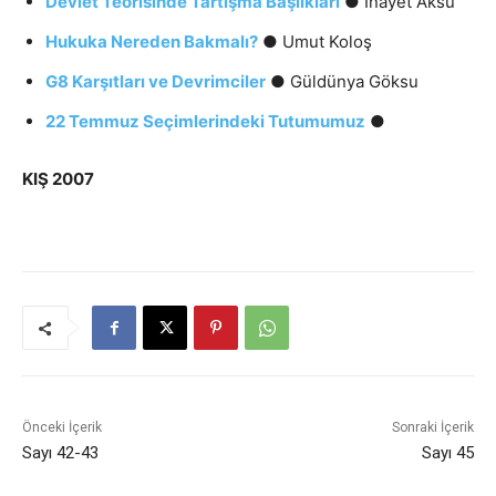
Devlet Teorisinde Tartışma Başlıkları
● İnayet Aksu
Hukuka Nereden Bakmalı?
● Umut Koloş
G8 Karşıtları ve Devrimciler
● Güldünya Göksu
22 Temmuz Seçimlerindeki Tutumumuz
●
KIŞ 2007
Önceki İçerik
Sonraki İçerik
Sayı 42-43
Sayı 45