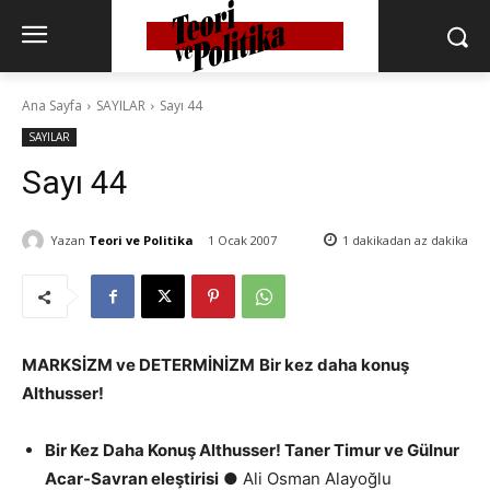
Ana Sayfa
SAYILAR
Sayı 44
SAYILAR
Sayı 44
Yazan
Teori ve Politika
1 Ocak 2007
1 dakikadan az
dakika
MARKSİZM ve DETERMİNİZM
Bir kez daha konuş
Althusser!
Bir Kez Daha Konuş Althusser! Taner Timur ve Gülnur
Acar-Savran eleştirisi
● Ali Osman Alayoğlu